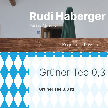
Zum
Inhalt
Rudi Haberger 
springen
Passau Maierhof
Kegelhalle Passau
Grüner Tee 0,3 
Grüner Tee 0,3 ltr