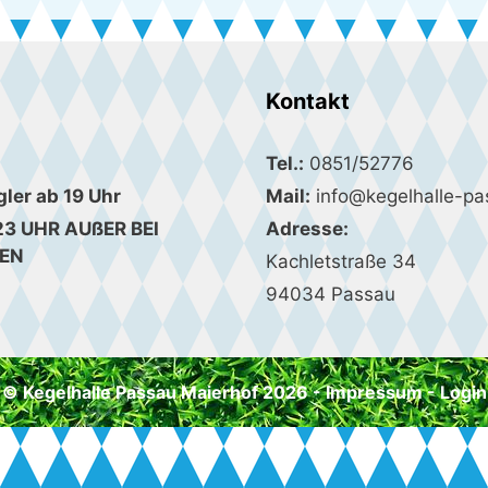
Kontakt
Tel.:
0851/52776
gler ab 19 Uhr
Mail:
info@kegelhalle-pa
23 UHR AUßER BEI
Adresse:
EN
Kachletstraße 34
94034 Passau
© Kegelhalle Passau Maierhof 2026 -
Impressum
-
Login